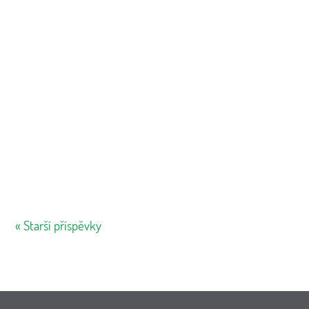
Navštivte nás v hale č. 5, kde vám představíme:
užitkové elektromobily Goupil s různými nástavbami,
elektrickou...
« Starší příspěvky