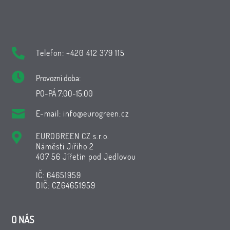

Telefon: +420 412 379 115

Provozní doba:
PO-PÁ 7:00-15:00

E-mail:
info@eurogreen.cz

EUROGREEN CZ s.r.o.
Náměstí Jiřího 2
407 56 Jířetín pod Jedlovou
IČ: 64651959
DIČ: CZ64651959
O NÁS