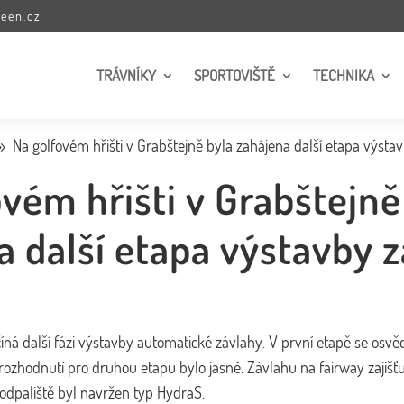
een.cz
TRÁVNÍKY
SPORTOVIŠTĚ
TECHNIKA
Na golfovém hřišti v Grabštejně byla zahájena další etapa výsta
9
ovém hřišti v Grabštejně
a další etapa výstavby 
íná další fázi výstavby automatické závlahy. V první etapě se osvěd
 rozhodnutí pro druhou etapu bylo jasné. Závlahu na fairway zajišťu
dpaliště byl navržen typ HydraS.