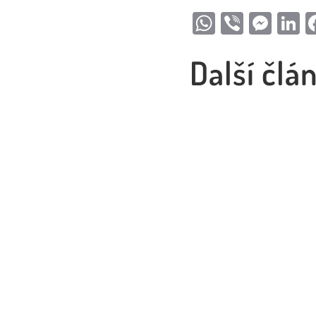
WhatsApp
Viber
Mess
L
Další člá
V České Kamenici se do
prostředky...