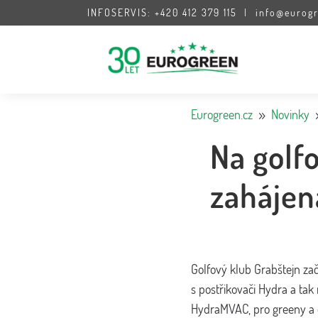
INFOSERVIS: +420 412 379 115
info@eurogr
Eurogreen.cz
Novinky
9
Na golf
zahájen
Golfový klub Grabštejn zač
s postřikovači Hydra a tak
HydraMVAC, pro greeny a o