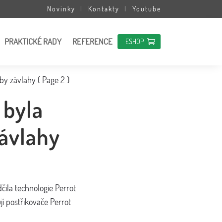
Novinky
Kontakty
Youtube
PRAKTICKÉ RADY
REFERENCE
ESHOP
vby závlahy
( Page 2 )
 byla
závlahy
čila technologie Perrot
jí postřikovače Perrot