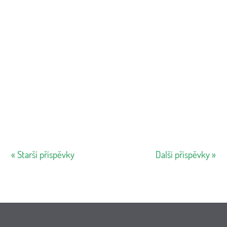
Stánek připraven, těšíme se na vás!
« Starší příspěvky
Další příspěvky »