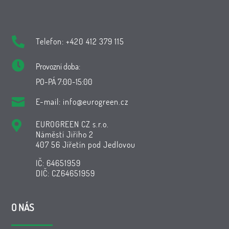

Telefon: +420 412 379 115

Provozní doba:
PO-PÁ 7:00-15:00

E-mail:
info@eurogreen.cz

EUROGREEN CZ s.r.o.
Náměstí Jiřího 2
407 56 Jířetín pod Jedlovou
IČ: 64651959
DIČ: CZ64651959
O NÁS