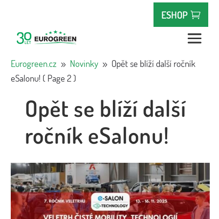
ESHOP
Eurogreen.cz
Novinky
Opět se blíží další ročník
9
9
eSalonu!
( Page 2 )
Opět se blíží další
ročník eSalonu!