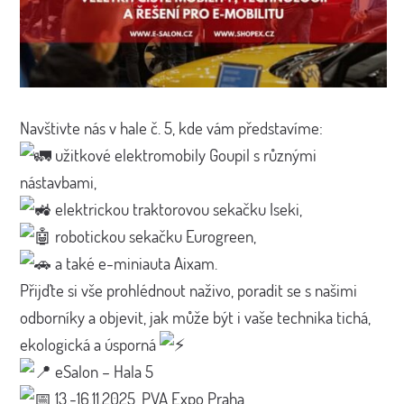
Navštivte nás v hale č. 5, kde vám představíme:
užitkové elektromobily Goupil s různými
nástavbami,
elektrickou traktorovou sekačku Iseki,
robotickou sekačku Eurogreen,
a také e-miniauta Aixam.
Přijďte si vše prohlédnout naživo, poradit se s našimi
odborníky a objevit, jak může být i vaše technika tichá,
ekologická a úsporná
eSalon – Hala 5
13.-16.11.2025, PVA Expo Praha