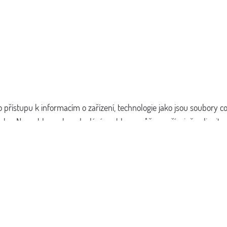
 přístupu k informacím o zařízení, technologie jako jsou soubory 
ebu. Nesouhlas nebo odvolání souhlasu může nepříznivě ovlivnit urč