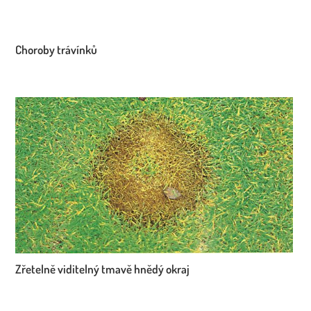
Choroby trávínků
Zřetelně viditelný tmavě hnědý okraj