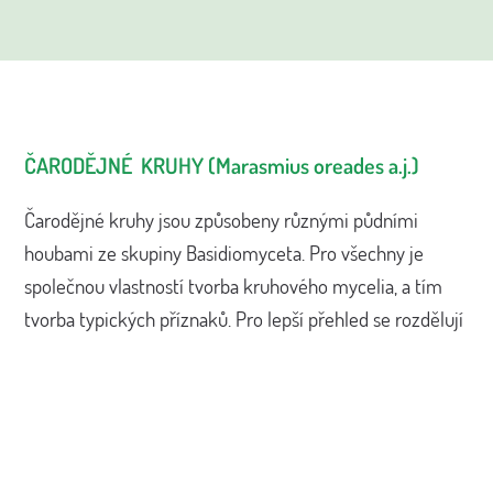
ČARODĚJNÉ KRUHY (Marasmius oreades a.j.)
Čarodějné kruhy jsou způsobeny různými půdními
houbami ze skupiny Basidiomyceta. Pro všechny je
společnou vlastností tvorba kruhového mycelia, a tím
tvorba typických příznaků. Pro lepší přehled se rozdělují
původci čarodějných kruhů podle příznaků choroby na
tři typy:
Typ 1
s dvěma souběžnými, tmavě zelenýmikruhy mezi
nimiž je zóna s odumřelým trávníkem.