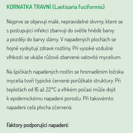
KORNATKA TRAVNÍ (Laetisaria fuciformis)
Nejprve se objevují malé, nepravidelné skvrny, které se
s postupující infekcí zbarvují do světle hnědé barvy
a později do barvy slámy. V napadených plochách se
hojně vyskytují zdravé rostliny. Při vysoké vzdušné
vlhkosti se ukáže růžově zbarvené vatovité mycelium.
Na špičkách napadených rostlin se hromaděním ložiska
mycelia tvoří typické červené porůžkaté struktury. Při
teplotách od 16 až 22°C a vlhkém počasí může dojít
k epidemickému napadení porostu. Při takovémto
napadení celá plocha zčervená.
Faktory podporující napadení: