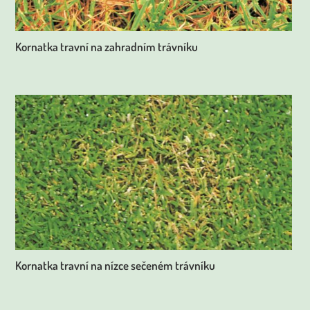
Kornatka travní na zahradním trávníku
Kornatka travní na nízce sečeném trávníku